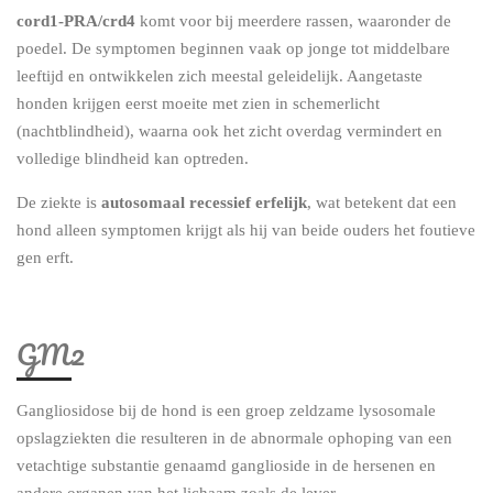
cord1-PRA/crd4
komt voor bij meerdere rassen, waaronder de
poedel. De symptomen beginnen vaak op jonge tot middelbare
leeftijd en ontwikkelen zich meestal geleidelijk. Aangetaste
honden krijgen eerst moeite met zien in schemerlicht
(nachtblindheid), waarna ook het zicht overdag vermindert en
volledige blindheid kan optreden.
De ziekte is
autosomaal recessief erfelijk
, wat betekent dat een
hond alleen symptomen krijgt als hij van beide ouders het foutieve
gen erft.
GM2
Gangliosidose bij de hond is een groep zeldzame lysosomale
opslagziekten die resulteren in de abnormale ophoping van een
vetachtige substantie genaamd ganglioside in de hersenen en
andere organen van het lichaam zoals de lever.