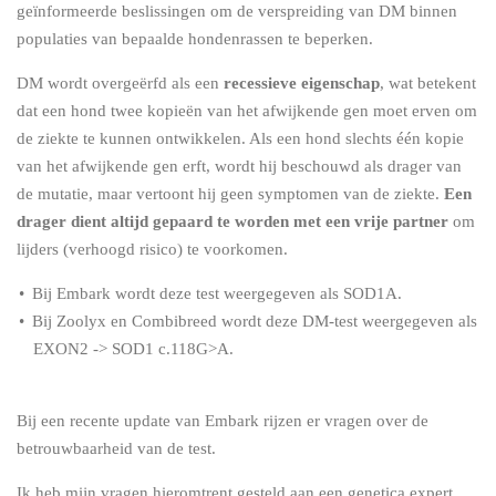
geïnformeerde beslissingen om de verspreiding van DM binnen
populaties van bepaalde hondenrassen te beperken.
DM wordt overgeërfd als een
recessieve eigenschap
, wat betekent
dat een hond twee kopieën van het afwijkende gen moet erven om
de ziekte te kunnen ontwikkelen. Als een hond slechts één kopie
van het afwijkende gen erft, wordt hij beschouwd als drager van
de mutatie, maar vertoont hij geen symptomen van de ziekte.
Een
drager dient altijd gepaard te worden met een vrije partner
om
lijders (verhoogd risico) te voorkomen.
Bij Embark wordt deze test weergegeven als SOD1A.
Bij Zoolyx en Combibreed wordt deze DM-test weergegeven als
EXON2 -> SOD1 c.118G>A.
Bij een recente update van Embark rijzen er vragen over de
betrouwbaarheid van de test.
Ik heb mijn vragen hieromtrent gesteld aan een genetica expert