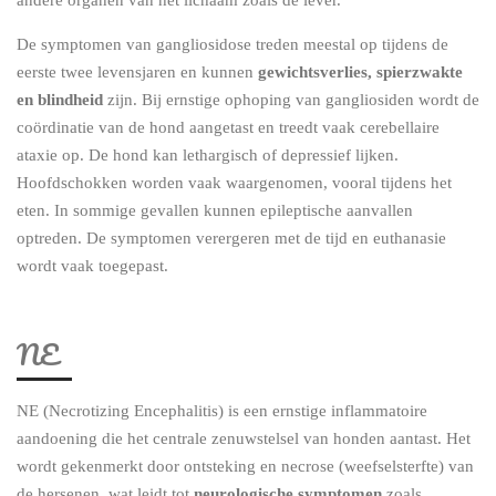
De symptomen van gangliosidose treden meestal op tijdens de
eerste twee levensjaren en kunnen
gewichtsverlies, spierzwakte
en blindheid
zijn. Bij ernstige ophoping van gangliosiden wordt de
coördinatie van de hond aangetast en treedt vaak cerebellaire
ataxie op. De hond kan lethargisch of depressief lijken.
Hoofdschokken worden vaak waargenomen, vooral tijdens het
eten. In sommige gevallen kunnen epileptische aanvallen
optreden. De symptomen verergeren met de tijd en euthanasie
wordt vaak toegepast.
NE
NE (Necrotizing Encephalitis) is een ernstige inflammatoire
aandoening die het centrale zenuwstelsel van honden aantast. Het
wordt gekenmerkt door ontsteking en necrose (weefselsterfte) van
de hersenen, wat leidt tot
neurologische symptomen
zoals