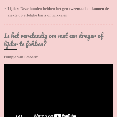
Lijder
: Deze honden hebben het gen
tweemaal
en
kunnen
de
ziekte op erfelijke basis ontwikkelen.
Is het verstandig om met een drager of
lijder te fokken?
Filmpje van Embark: