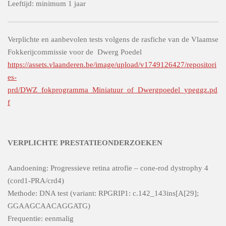
Leeftijd: minimum 1 jaar
Verplichte en aanbevolen tests volgens de rasfiche van de Vlaamse
Fokkerijcommissie voor de Dwerg Poedel
https://assets.vlaanderen.be/image/upload/v1749126427/repositori
es-
prd/DWZ_fokprogramma_Miniatuur_of_Dwergpoedel_ypeggz.pd
f
VERPLICHTE PRESTATIEONDERZOEKEN
Aandoening: Progressieve retina atrofie – cone-rod dystrophy 4
(cord1-PRA/crd4)
Methode: DNA test (variant: RPGRIP1: c.142_143ins[A[29];
GGAAGCAACAGGATG)
Frequentie: eenmalig