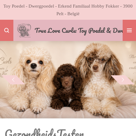
Toy Poedel - Dwergpoedel - Erkend Familiaal Hobby Fokker - 3900
Ga
Pelt - België
direct
naar
Tru
e Love Curls: Toy Poedel & Dwergpoe
de
hoofdinhoud
GezondheidsTesten