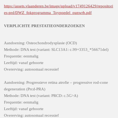
https://assets.vlaanderen.be/image/upload/v1749126429/repositori
es-prd/DWZ_fokprogramma_Toypoedel_ounwrb.pdf
VERPLICHTE PRESTATIEONDERZOEKEN
Aandoening: Osteochondrodysplasie (OCD)
Methode: DNA test (variant: SLC13A1: c.99+3353_*56671del)
Frequentie: eenmalig
Leeftijd: vanaf geboorte
Overerving: autosomaal recessief
Aandoening: Progressieve retina atrofie – progressive rod-cone
degeneration (Prcd-PRA)
Methode: DNA test (variant: PRCD: c.5G>A)
Frequentie: eenmalig
Leeftijd: vanaf geboorte
Overerving: autosomaal recessief