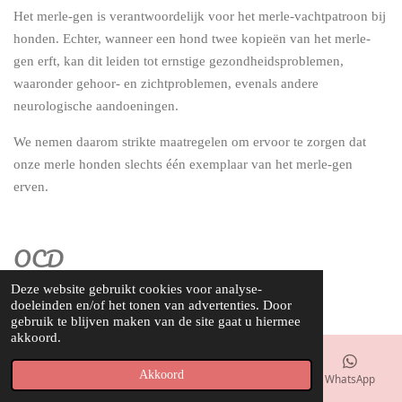
Het merle-gen is verantwoordelijk voor het merle-vachtpatroon bij
honden. Echter, wanneer een hond twee kopieën van het merle-
gen erft, kan dit leiden tot ernstige gezondheidsproblemen,
waaronder gehoor- en zichtproblemen, evenals andere
neurologische aandoeningen.
We nemen daarom strikte maatregelen om ervoor te zorgen dat
onze merle honden slechts één exemplaar van het merle-gen
erven.
OCD
Deze website gebruikt cookies voor analyse-
Osteochondrodysplasie (OCD)
doeleinden en/of het tonen van advertenties. Door
gebruik te blijven maken van de site gaat u hiermee
akkoord.
Osteochondrodysplasie is een erfelijke aandoening die invloed
heeft op de ontwikkeling van botten en kraakbeen tijdens de groei.
Akkoord
E-mailadres
Telefoonnummer
Kaart
WhatsApp
Bij pups met deze aandoening verloopt de skeletontwikkeling