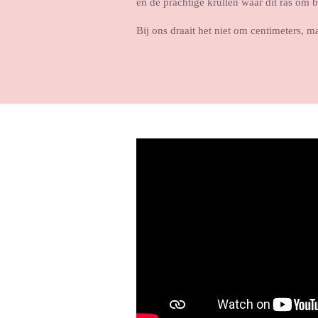
en de prachtige krullen waar dit ras om 
Bij ons draait het niet om centimeters, m