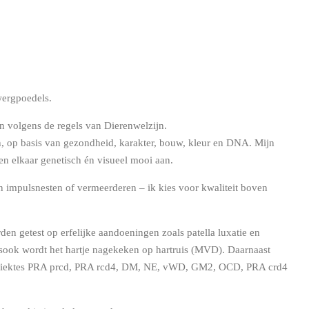
wergpoedels.
 en volgens de regels van Dierenwelzijn.
n, op basis van gezondheid, karakter, bouw, kleur en DNA. Mijn
en elkaar genetisch én visueel mooi aan.
n impulsnesten of vermeerderen – ik kies voor kwaliteit boven
den getest op erfelijke aandoeningen zoals patella luxatie en
sook wordt het hartje nagekeken op hartruis (MVD). Daarnaast
iektes
PRA prcd, PRA rcd4, DM, NE, vWD, GM2, OCD, PRA crd4