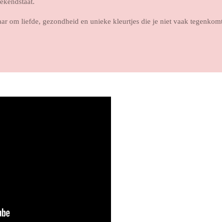
bekendstaat.
aar om liefde, gezondheid en unieke kleurtjes die je niet vaak tegenkom