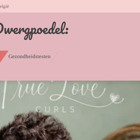
elgië
Dwergpoedel:
Gezondheidstesten