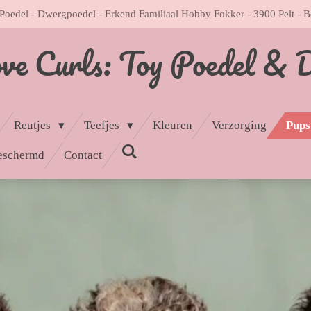
Poedel - Dwergpoedel - Erkend Familiaal Hobby Fokker - 3900 Pelt - B
ove Curls: Toy Poedel & 
Reutjes
Teefjes
Kleuren
Verzorging
Pups
eschermd
Contact