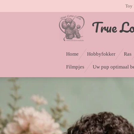
Toy 
Ga
direct
Tru
e L
naar
de
hoofdinhoud
Home
Hobbyfokker
Ras
Filmpjes
Uw pup optimaal b