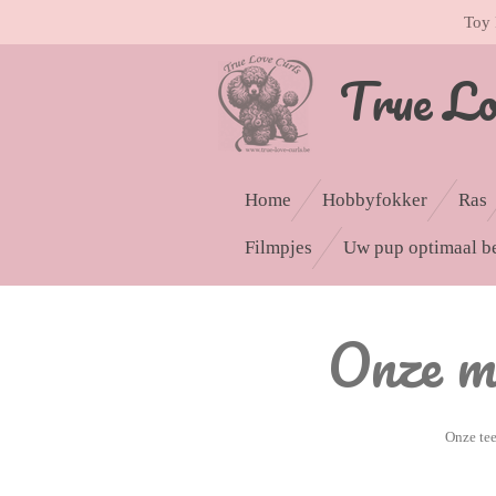
Toy 
Ga
direct
Tru
e L
naar
de
hoofdinhoud
Home
Hobbyfokker
Ras
Filmpjes
Uw pup optimaal b
Onze mo
Onze tee