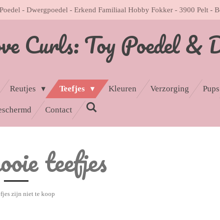
Poedel - Dwergpoedel - Erkend Familiaal Hobby Fokker - 3900 Pelt - B
ove Curls: Toy Poedel & 
Reutjes
Teefjes
Kleuren
Verzorging
Pups
eschermd
Contact
oie teefjes
fjes zijn niet te koop