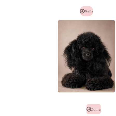
Xena
Zohra