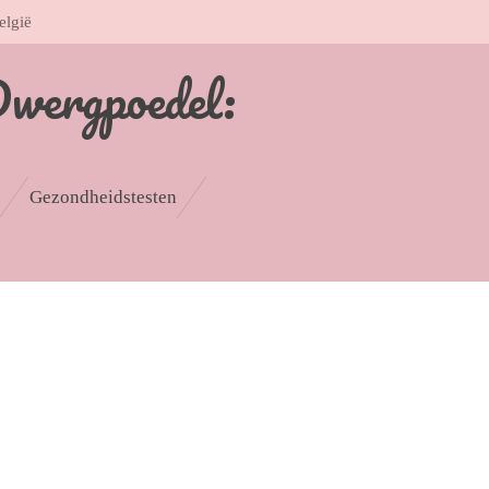
elgië
Dwergpoedel:
Gezondheidstesten