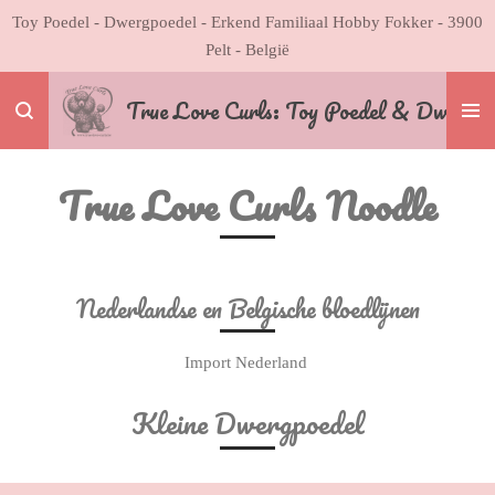
Toy Poedel - Dwergpoedel - Erkend Familiaal Hobby Fokker - 3900
Ga
Pelt - België
direct
naar
Tru
e Love Curls: Toy Poedel & Dwergpo
de
hoofdinhoud
True Love Curls Noodle
Nederlandse en Belgische bloedlijnen
Import Nederland
Kleine Dwergpoedel