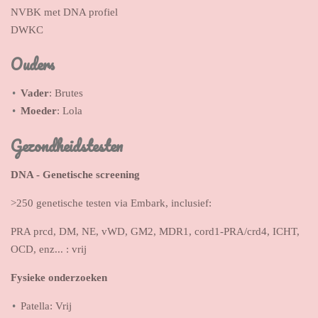
NVBK met DNA profiel
DWKC
Ouders
Vader
: Brutes
Moeder
: Lola
Gezondheidstesten
DNA - Genetische screening
>250 genetische testen via Embark, inclusief:
PRA prcd, DM, NE, vWD, GM2, MDR1, cord1-PRA/crd4, ICHT,
OCD, enz... : vrij
Fysieke onderzoeken
Patella: Vrij