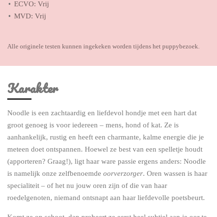
ECVO: Vrij
MVD: Vrij
Alle originele testen kunnen ingekeken worden tijdens het puppybezoek.
Karakter
Noodle is een zachtaardig en liefdevol hondje met een hart dat
groot genoeg is voor iedereen – mens, hond of kat. Ze is
aanhankelijk, rustig en heeft een charmante, kalme energie die je
meteen doet ontspannen. Hoewel ze best van een spelletje houdt
(apporteren? Graag!), ligt haar ware passie ergens anders: Noodle
is namelijk onze zelfbenoemde
oorverzorger
. Oren wassen is haar
specialiteit – of het nu jouw oren zijn of die van haar
roedelgenoten, niemand ontsnapt aan haar liefdevolle poetsbeurt.
Komt ze op schoot, dan probeert ze eerst heel subtiel aan je oor te