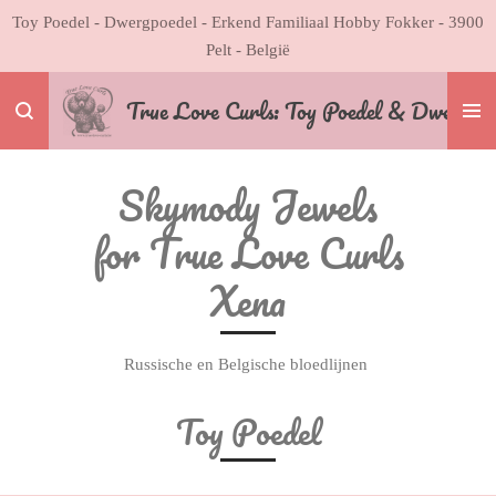
Toy Poedel - Dwergpoedel - Erkend Familiaal Hobby Fokker - 3900
Ga
Pelt - België
direct
naar
Tru
e Love Curls: Toy Poedel & Dwergpoe
de
hoofdinhoud
Skymody Jewels
for True Love Curls
Xena
Russische en Belgische bloedlijnen
Toy Poedel