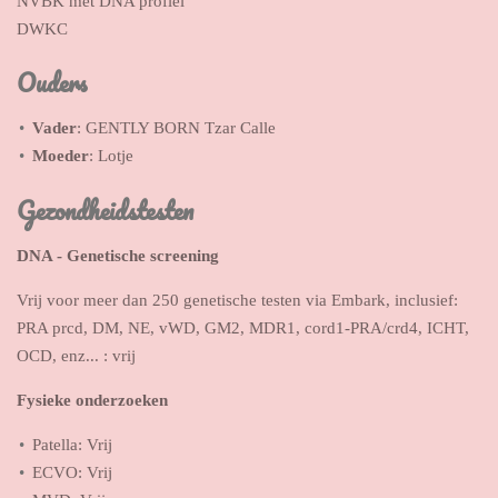
NVBK met DNA profiel
DWKC
Ouders
Vader
: GENTLY BORN Tzar Calle
Moeder
: Lotje
Gezondheidstesten
DNA - Genetische screening
Vrij voor meer dan 250 genetische testen via Embark, inclusief:
PRA prcd, DM, NE, vWD, GM2, MDR1, cord1-PRA/crd4, ICHT,
OCD, enz... : vrij
Fysieke onderzoeken
Patella: Vrij
ECVO: Vrij