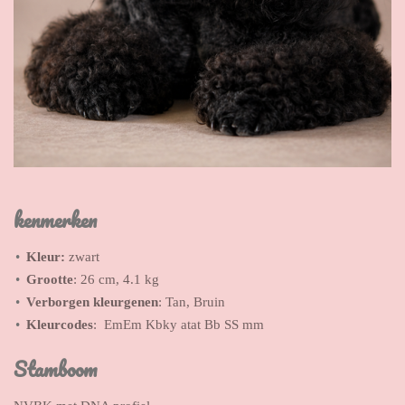
kenmerken
Kleur:
zwart
Grootte
: 26 cm, 4.1 kg
Verborgen kleurgenen
: Tan, Bruin
Kleurcodes
: EmEm Kbky atat Bb SS mm
Stamboom